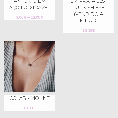
ANTÓNIO EM
EM PRATA 925-
AÇO INOXIDÁVEL
TURKISH EYE
(VENDIDO À
8,00 € — 12,00 €
UNIDADE)
10,00 €
COLAR - MOLINE
10,00 €